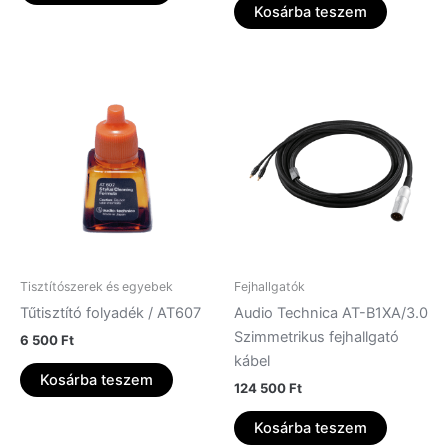
Kosárba teszem
Tisztítószerek és egyebek
Fejhallgatók
Tűtisztító folyadék / AT607
Audio Technica AT-B1XA/3.0
Szimmetrikus fejhallgató
6 500
Ft
kábel
Kosárba teszem
124 500
Ft
Kosárba teszem