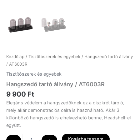
Kezdőlap
/
Tisztítószerek és egyebek
/ Hangszedő tartó állvány
/ AT6003R
Tisztítószerek és egyebek
Hangszedő tartó állvány / AT6003R
9 900
Ft
Elegáns védelem a hangszedőknek ez a diszkrét tároló,
mely akár demonstrációs célra is használható. Akár 3
különböző hangszedő is elhelyezhető benne, Headshell-el
együtt.
Hangszedő
Kosárba teszem