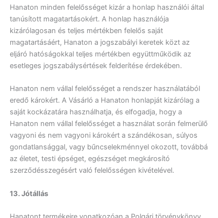
Hanaton minden felelősséget kizár a honlap használói által
tanúsított magatartásokért. A honlap használója
kizárólagosan és teljes mértékben felelős saját
magatartásáért, Hanaton a jogszabályi keretek közt az
eljáró hatóságokkal teljes mértékben együttműködik az
esetleges jogszabálysértések felderítése érdekében.
Hanaton nem vállal felelősséget a rendszer használatából
eredő károkért. A Vásárló a Hanaton honlapját kizárólag a
saját kockázatára használhatja, és elfogadja, hogy a
Hanaton nem vállal felelősséget a használat során felmerülő
vagyoni és nem vagyoni károkért a szándékosan, súlyos
gondatlansággal, vagy bűncselekménnyel okozott, továbbá
az életet, testi épséget, egészséget megkárosító
szerződésszegésért való felelősségen kivételével.
13. Jótállás
Hanatont termékeire vonatkozóan a Polgári törvénykönyv