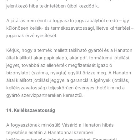
jelentkező hiba tekintetében újból kezdődik.
A jótállás nem érinti a fogyasztó jogszabályból eredő – így
különösen kellék- és termékszavatossági, illetve kártérítési –
jogainak érvényesítését.
Kérjük, hogy a termék mellett található gyártói és a Hanaton
által kiállított akár papír alapú, akár pdf. formátumú jótállási
jegyet, továbbá az ellenérték megfizetését igazoló
bizonylatot (számla, nyugta) együtt őrizze meg. A Hanaton
által kiállított jótállási jeggyel a garanciális igények (jótállás,
kellékszavatosság) teljeskörűen érvényesíthetők mind a
gyártó szervizpartnereken keresztül.
14. Kellékszavatosság
A fogyasztónak minősülő Vásárló a Hanaton hibás
teljesítése esetén a Hanatonnal szemben
kellékszavatossági igényt érvényesíthet. Fogyasztói