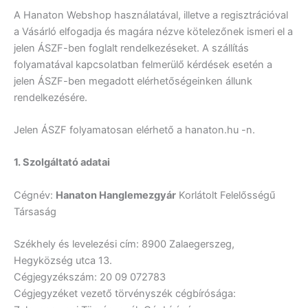
A Hanaton Webshop használatával, illetve a regisztrációval
a Vásárló elfogadja és magára nézve kötelezőnek ismeri el a
jelen ÁSZF-ben foglalt rendelkezéseket. A szállítás
folyamatával kapcsolatban felmerülő kérdések esetén a
jelen ÁSZF-ben megadott elérhetőségeinken állunk
rendelkezésére.
Jelen ÁSZF folyamatosan elérhető a hanaton.hu -n.
1. Szolgáltató adatai
Cégnév:
Hanaton Hanglemezgyár
Korlátolt Felelősségű
Társaság
Székhely és levelezési cím: 8900 Zalaegerszeg,
Hegyközség utca 13.
Cégjegyzékszám: 20 09 072783
Cégjegyzéket vezető törvényszék cégbírósága: