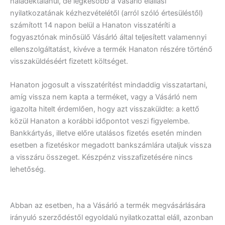
haladéktalanul, de legkésőbb a Vásárló elállási
nyilatkozatának kézhezvételétől (arról szóló értesüléstől)
számított 14 napon belül a Hanaton visszatéríti a
fogyasztónak minősülő Vásárló által teljesített valamennyi
ellenszolgáltatást, kivéve a termék Hanaton részére történő
visszaküldéséért fizetett költséget.
Hanaton jogosult a visszatérítést mindaddig visszatartani,
amíg vissza nem kapta a terméket, vagy a Vásárló nem
igazolta hitelt érdemlően, hogy azt visszaküldte: a kettő
közül Hanaton a korábbi időpontot veszi figyelembe.
Bankkártyás, illetve előre utalásos fizetés esetén minden
esetben a fizetéskor megadott bankszámlára utaljuk vissza
a visszáru összeget. Készpénz visszafizetésére nincs
lehetőség.
Abban az esetben, ha a Vásárló a termék megvásárlására
irányuló szerződéstől egyoldalú nyilatkozattal eláll, azonban