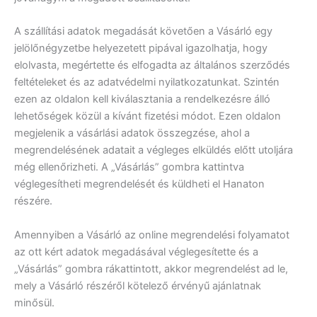
A szállítási adatok megadását követően a Vásárló egy
jelölőnégyzetbe helyezetett pipával igazolhatja, hogy
elolvasta, megértette és elfogadta az általános szerződés
feltételeket és az adatvédelmi nyilatkozatunkat. Szintén
ezen az oldalon kell kiválasztania a rendelkezésre álló
lehetőségek közül a kívánt fizetési módot. Ezen oldalon
megjelenik a vásárlási adatok összegzése, ahol a
megrendelésének adatait a végleges elküldés előtt utoljára
még ellenőrizheti. A „Vásárlás” gombra kattintva
véglegesítheti megrendelését és küldheti el Hanaton
részére.
Amennyiben a Vásárló az online megrendelési folyamatot
az ott kért adatok megadásával véglegesítette és a
„Vásárlás” gombra rákattintott, akkor megrendelést ad le,
mely a Vásárló részéről kötelező érvényű ajánlatnak
minősül.