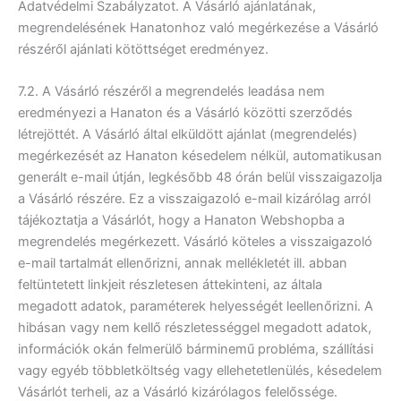
Adatvédelmi Szabályzatot. A Vásárló ajánlatának,
megrendelésének Hanatonhoz való megérkezése a Vásárló
részéről ajánlati kötöttséget eredményez.
7.2. A Vásárló részéről a megrendelés leadása nem
eredményezi a Hanaton és a Vásárló közötti szerződés
létrejöttét. A Vásárló által elküldött ajánlat (megrendelés)
megérkezését az Hanaton késedelem nélkül, automatikusan
generált e-mail útján, legkésőbb 48 órán belül visszaigazolja
a Vásárló részére. Ez a visszaigazoló e-mail kizárólag arról
tájékoztatja a Vásárlót, hogy a Hanaton Webshopba a
megrendelés megérkezett. Vásárló köteles a visszaigazoló
e-mail tartalmát ellenőrizni, annak mellékletét ill. abban
feltüntetett linkjeit részletesen áttekinteni, az általa
megadott adatok, paraméterek helyességét leellenőrizni. A
hibásan vagy nem kellő részletességgel megadott adatok,
információk okán felmerülő bárminemű probléma, szállítási
vagy egyéb többletköltség vagy ellehetetlenülés, késedelem
Vásárlót terheli, az a Vásárló kizárólagos felelőssége.