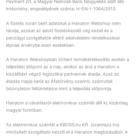
Payment Zrt. a Magyar Nemzeti Bank felügyelete alatt álló
intézmény, engedélyének száma: H-EN-I-1064/2013.
A fizetés során beírt adatokat a Hanaton Webshop nem
tárolja, azokat az adott fizetéskezelő cég kezeli és a
pénzügyi szolgáltatók eltérő adatvédelmi rendelkezései
lépnek érvénybe ezen esetekben.
A Hanaton Webshopban történt termékértékesítés esetén a
teljesítési időpont az a nap, amikor az árut a Hanaton a
kiszállítást végző logisztikai partnernek átadja. Azaz az
átadás napja kerül az Áfatörvény szerinti, számviteli
bizonylaton feltüntetésre mint a teljesítés időpontja.
Hanaton a vásárlásról elektronikus számlát állít ki, kizárólag
magyar forintban.
Az elektronikus számlát a KBOSS.hu Kft. (szamlazz.hu)
minősített szolgáltató készíti el a Hanaton megbízásából. A