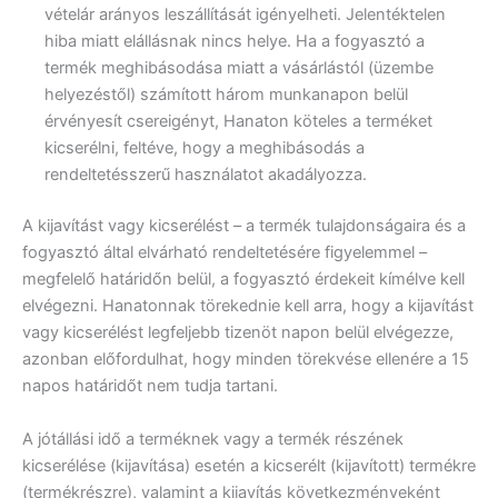
vételár arányos leszállítását igényelheti. Jelentéktelen
hiba miatt elállásnak nincs helye. Ha a fogyasztó a
termék meghibásodása miatt a vásárlástól (üzembe
helyezéstől) számított három munkanapon belül
érvényesít csereigényt, Hanaton köteles a terméket
kicserélni, feltéve, hogy a meghibásodás a
rendeltetésszerű használatot akadályozza.
A kijavítást vagy kicserélést – a termék tulajdonságaira és a
fogyasztó által elvárható rendeltetésére figyelemmel –
megfelelő határidőn belül, a fogyasztó érdekeit kímélve kell
elvégezni. Hanatonnak törekednie kell arra, hogy a kijavítást
vagy kicserélést legfeljebb tizenöt napon belül elvégezze,
azonban előfordulhat, hogy minden törekvése ellenére a 15
napos határidőt nem tudja tartani.
A jótállási idő a terméknek vagy a termék részének
kicserélése (kijavítása) esetén a kicserélt (kijavított) termékre
(termékrészre), valamint a kijavítás következményeként