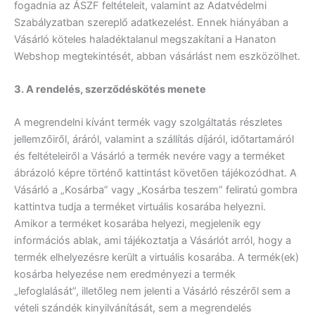
fogadnia az ÁSZF feltételeit, valamint az Adatvédelmi
Szabályzatban szereplő adatkezelést. Ennek hiányában a
Vásárló köteles haladéktalanul megszakítani a Hanaton
Webshop megtekintését, abban vásárlást nem eszközölhet.
3. A rendelés, szerződéskötés menete
A megrendelni kívánt termék vagy szolgáltatás részletes
jellemzőiről, áráról, valamint a szállítás díjáról, időtartamáról
és feltételeiről a Vásárló a termék nevére vagy a terméket
ábrázoló képre történő kattintást követően tájékozódhat. A
Vásárló a „Kosárba” vagy „Kosárba teszem” feliratú gombra
kattintva tudja a terméket virtuális kosarába helyezni.
Amikor a terméket kosarába helyezi, megjelenik egy
információs ablak, ami tájékoztatja a Vásárlót arról, hogy a
termék elhelyezésre került a virtuális kosarába. A termék(ek)
kosárba helyezése nem eredményezi a termék
„lefoglalását”, illetőleg nem jelenti a Vásárló részéről sem a
vételi szándék kinyilvánítását, sem a megrendelés