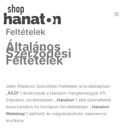
Skip
to
content
Általános Szerződési
Feltételek
Általános
Szerződési
Feltételek
Jelen Általános Szerződési Feltételek (a továbbiakban:
„
ÁSZF
”) érvényesek a Hanaton Hanglemezgyár Kft.
(Hanaton, továbbiakban: „
Hanaton
”) által üzemeltetett
www.hanaton.hu honlapon (továbbiakban: „
Hanaton
Webshop
“) elérhető és megvásárolható valamennyi
árucikkre.