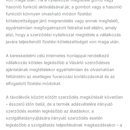
von maga után. Ha a nyilatkozat megtétele gomb vagy
hasonló funkció aktiválásával jár, a gombot vagy a hasonló
funkciót könnyen olvasható módon fizetési
kötelezettséggel járó megrendelés vagy ennek megfelelő,
egyértelműen megfogalmazott felirattal kell ellátni, amely
jelzi, hogy a szerződési nyilatkozat megtétele a vállalkozás
javára teljesítendő fizetési kötelezettséget von maga után.
A kereskedelmi célú internetes honlappal rendelkező
vállalkozás köteles legkésőbb a Vásárló szerződéses
ajánlatának megtételekor egyértelműen és olvashatóan
feltüntetni az esetleges fuvarozási korlátozásokat és az
elfogadott fizetési módokat.
A távollévők között kötött szerződés megkötését követően
– ésszerű időn belül, de a termék adásvételére irányuló
szerződés esetén legkésőbb az átadáskor, a
szolgáltatásnyújtására irányuló szerződés esetén
legkésőbb a szolgáltatás teljesítésének megkezdésekor – a