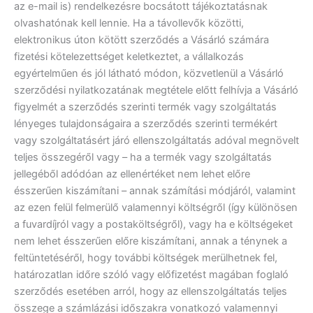
az e-mail is) rendelkezésre bocsátott tájékoztatásnak
olvashatónak kell lennie. Ha a távollevők közötti,
elektronikus úton kötött szerződés a Vásárló számára
fizetési kötelezettséget keletkeztet, a vállalkozás
egyértelműen és jól látható módon, közvetlenül a Vásárló
szerződési nyilatkozatának megtétele előtt felhívja a Vásárló
figyelmét a szerződés szerinti termék vagy szolgáltatás
lényeges tulajdonságaira a szerződés szerinti termékért
vagy szolgáltatásért járó ellenszolgáltatás adóval megnövelt
teljes összegéről vagy – ha a termék vagy szolgáltatás
jellegéből adódóan az ellenértéket nem lehet előre
ésszerűen kiszámítani – annak számítási módjáról, valamint
az ezen felül felmerülő valamennyi költségről (így különösen
a fuvardíjról vagy a postaköltségről), vagy ha e költségeket
nem lehet ésszerűen előre kiszámítani, annak a ténynek a
feltüntetéséről, hogy további költségek merülhetnek fel,
határozatlan időre szóló vagy előfizetést magában foglaló
szerződés esetében arról, hogy az ellenszolgáltatás teljes
összege a számlázási időszakra vonatkozó valamennyi