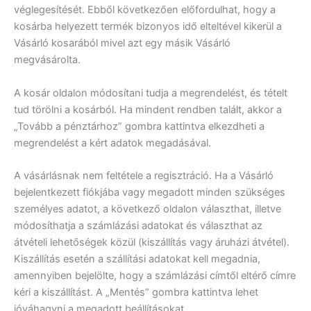
véglegesítését. Ebből következően előfordulhat, hogy a
kosárba helyezett termék bizonyos idő elteltével kikerül a
Vásárló kosarából mivel azt egy másik Vásárló
megvásárolta.
A kosár oldalon módosítani tudja a megrendelést, és tételt
tud törölni a kosárból. Ha mindent rendben talált, akkor a
„Tovább a pénztárhoz” gombra kattintva elkezdheti a
megrendelést a kért adatok megadásával.
A vásárlásnak nem feltétele a regisztráció. Ha a Vásárló
bejelentkezett fiókjába vagy megadott minden szükséges
személyes adatot, a következő oldalon választhat, illetve
módosíthatja a számlázási adatokat és választhat az
átvételi lehetőségek közül (kiszállítás vagy áruházi átvétel).
Kiszállítás esetén a szállítási adatokat kell megadnia,
amennyiben bejelölte, hogy a számlázási címtől eltérő címre
kéri a kiszállítást. A „Mentés” gombra kattintva lehet
jóváhagyni a megadott beállításokat.