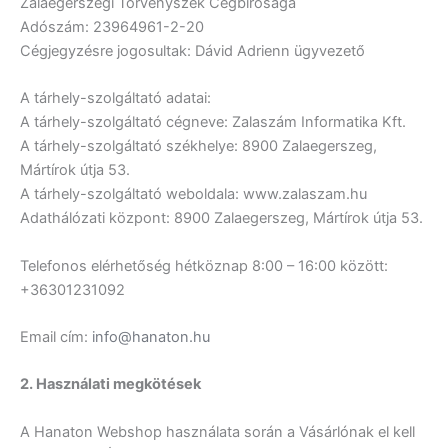
Zalaegerszegi Törvényszék Cégbírósága
Adószám: 23964961-2-20
Cégjegyzésre jogosultak: Dávid Adrienn ügyvezető
A tárhely-szolgáltató adatai:
A tárhely-szolgáltató cégneve: Zalaszám Informatika Kft.
A tárhely-szolgáltató székhelye: 8900 Zalaegerszeg,
Mártírok útja 53.
A tárhely-szolgáltató weboldala: www.zalaszam.hu
Adathálózati központ: 8900 Zalaegerszeg, Mártírok útja 53.
Telefonos elérhetőség hétköznap 8:00 – 16:00 között:
+36301231092
Email cím:
info@hanaton.hu
2. Használati megkötések
A Hanaton Webshop használata során a Vásárlónak el kell