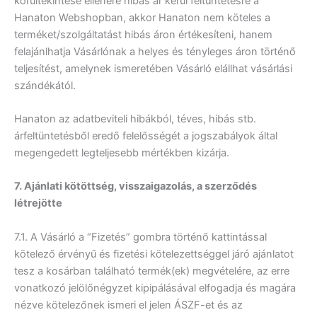
körültekintése ellenére hibás ár kerül feltüntetésre a
Hanaton Webshopban, akkor Hanaton nem köteles a
terméket/szolgáltatást hibás áron értékesíteni, hanem
felajánlhatja Vásárlónak a helyes és tényleges áron történő
teljesítést, amelynek ismeretében Vásárló elállhat vásárlási
szándékától.
Hanaton az adatbeviteli hibákból, téves, hibás stb.
árfeltüntetésből eredő felelősségét a jogszabályok által
megengedett legteljesebb mértékben kizárja.
7. Ajánlati kötöttség, visszaigazolás, a szerződés
létrejötte
7.1. A Vásárló a “Fizetés” gombra történő kattintással
kötelező érvényű és fizetési kötelezettséggel járó ajánlatot
tesz a kosárban található termék(ek) megvételére, az erre
vonatkozó jelölőnégyzet kipipálásával elfogadja és magára
nézve kötelezőnek ismeri el jelen ÁSZF-et és az