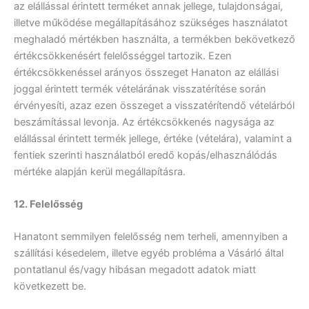
az elállással érintett terméket annak jellege, tulajdonságai,
illetve működése megállapításához szükséges használatot
meghaladó mértékben használta, a termékben bekövetkező
értékcsökkenésért felelősséggel tartozik. Ezen
értékcsökkenéssel arányos összeget Hanaton az elállási
joggal érintett termék vételárának visszatérítése során
érvényesíti, azaz ezen összeget a visszatérítendő vételárból
beszámítással levonja. Az értékcsökkenés nagysága az
elállással érintett termék jellege, értéke (vételára), valamint a
fentiek szerinti használatból eredő kopás/elhasználódás
mértéke alapján kerül megállapításra.
12. Felelősség
Hanatont semmilyen felelősség nem terheli, amennyiben a
szállítási késedelem, illetve egyéb probléma a Vásárló által
pontatlanul és/vagy hibásan megadott adatok miatt
következett be.