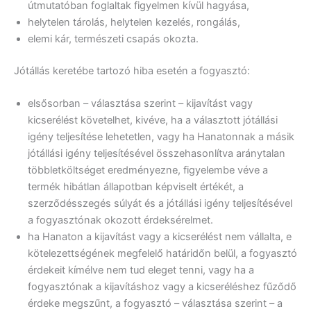
útmutatóban foglaltak figyelmen kívül hagyása,
helytelen tárolás, helytelen kezelés, rongálás,
elemi kár, természeti csapás okozta.
Jótállás keretébe tartozó hiba esetén a fogyasztó:
elsősorban – választása szerint – kijavítást vagy
kicserélést követelhet, kivéve, ha a választott jótállási
igény teljesítése lehetetlen, vagy ha Hanatonnak a másik
jótállási igény teljesítésével összehasonlítva aránytalan
többletköltséget eredményezne, figyelembe véve a
termék hibátlan állapotban képviselt értékét, a
szerződésszegés súlyát és a jótállási igény teljesítésével
a fogyasztónak okozott érdeksérelmet.
ha Hanaton a kijavítást vagy a kicserélést nem vállalta, e
kötelezettségének megfelelő határidőn belül, a fogyasztó
érdekeit kímélve nem tud eleget tenni, vagy ha a
fogyasztónak a kijavításhoz vagy a kicseréléshez fűződő
érdeke megszűnt, a fogyasztó – választása szerint – a