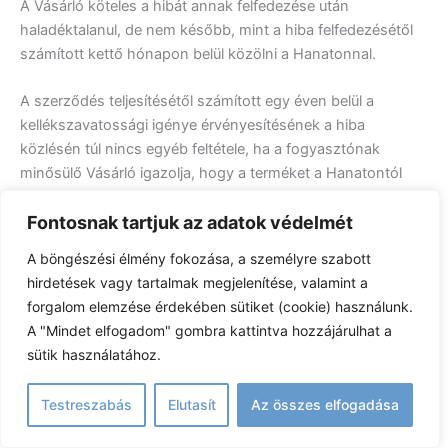
A Vásárló köteles a hibát annak felfedezése után
haladéktalanul, de nem később, mint a hiba felfedezésétől
számított kettő hónapon belül közölni a Hanatonnal.
A szerződés teljesítésétől számított egy éven belül a
kellékszavatossági igénye érvényesítésének a hiba
közlésén túl nincs egyéb feltétele, ha a fogyasztónak
minősülő Vásárló igazolja, hogy a terméket a Hanatontól
vásárolta (számla vagy a számla másolatának
Fontosnak tartjuk az adatok védelmét
bemutatásával). Ilyen esetben Hanaton csak akkor
mentesül a szavatosság alól, ha ezt a vélelmet megdönti,
A böngészési élmény fokozása, a személyre szabott
vagyis bizonyítja, hogy a termék hibája a Vásárló részére
hirdetések vagy tartalmak megjelenítése, valamint a
történő átadást követően keletkezett. Amennyiben Hanaton
forgalom elemzése érdekében sütiket (cookie) használunk.
bizonyítani tudja, hogy a hiba oka a Vásárlónak felróható
A "Mindet elfogadom" gombra kattintva hozzájárulhat a
okból keletkezett, nem köteles a Vásárló által támasztott
sütik használatához.
szavatossági igénynek helyt adni. A teljesítéstől számított
egy év eltelte után azonban már a Vásárló köteles
Testreszabás
Elutasít
Az összes elfogadása
bizonyítani, hogy az általa felismert hiba már a teljesítés
időpontjában is megvolt.