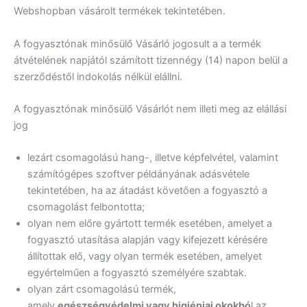
Webshopban vásárolt termékek tekintetében.
A fogyasztónak minősülő Vásárló jogosult a a termék
átvételének napjától számított tizennégy (14) napon belül a
szerződéstől indokolás nélkül elállni.
A fogyasztónak minősülő Vásárlót nem illeti meg az elállási
jog
lezárt csomagolású hang-, illetve képfelvétel, valamint
számítógépes szoftver példányának adásvétele
tekintetében, ha az átadást követően a fogyasztó a
csomagolást felbontotta;
olyan nem előre gyártott termék esetében, amelyet a
fogyasztó utasítása alapján vagy kifejezett kérésére
állítottak elő, vagy olyan termék esetében, amelyet
egyértelműen a fogyasztó személyére szabtak.
olyan zárt csomagolású termék,
amely
egészségvédelmi vagy higiéniai okokbó
l az