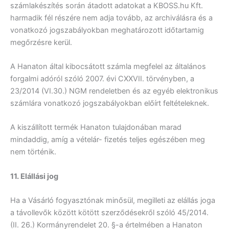
számlakészítés során átadott adatokat a KBOSS.hu Kft.
harmadik fél részére nem adja tovább, az archiválásra és a
vonatkozó jogszabályokban meghatározott időtartamig
megőrzésre kerül.
A Hanaton által kibocsátott számla megfelel az általános
forgalmi adóról szóló 2007. évi CXXVII. törvényben, a
23/2014 (VI.30.) NGM rendeletben és az egyéb elektronikus
számlára vonatkozó jogszabályokban előírt feltételeknek.
A kiszállított termék Hanaton tulajdonában marad
mindaddig, amíg a vételár- fizetés teljes egészében meg
nem történik.
11. Elállási jog
Ha a Vásárló fogyasztónak minősül, megilleti az elállás joga
a távollevők között kötött szerződésekről szóló 45/2014.
(II. 26.) Kormányrendelet 20. §-a értelmében a Hanaton