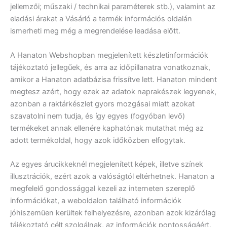
jellemzői; műszaki / technikai paraméterek stb.), valamint az
eladási árakat a Vásárló a termék információs oldalán
ismerheti meg még a megrendelése leadása előtt.
A Hanaton Webshopban megjelenített készletinformációk
tájékoztató jellegűek, és arra az időpillanatra vonatkoznak,
amikor a Hanaton adatbázisa frissítve lett. Hanaton mindent
megtesz azért, hogy ezek az adatok naprakészek legyenek,
azonban a raktárkészlet gyors mozgásai miatt azokat
szavatolni nem tudja, és így egyes (fogyóban levő)
termékeket annak ellenére kaphatónak mutathat még az
adott termékoldal, hogy azok időközben elfogytak.
Az egyes árucikkeknél megjelenített képek, illetve színek
illusztrációk, ezért azok a valóságtól eltérhetnek. Hanaton a
megfelelő gondossággal kezeli az interneten szereplő
információkat, a weboldalon található információk
jóhiszeműen kerültek felhelyezésre, azonban azok kizárólag
tájékoztató célt szolgálnak, az információk pontosságáért,