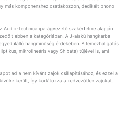
 vagy más komponenshez csatlakozzon, dedikált phono
z Audio-Technica iparágvezető szakértelme alapján
zedőit ebben a kategóriában. A J-alakú hangkarba
z egyedülálló hangminőség érdekében. A lemezhallgatás
ikus, mikrolineáris vagy Shibata) tűjével is, ami
pot ad a nem kívánt zajok csillapításához, és ezzel a
vülre került, így korlátozza a kedvezőtlen zajokat.