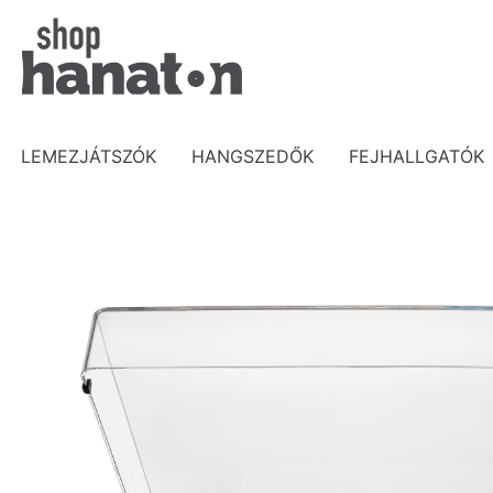
Skip
to
content
LEMEZJÁTSZÓK
HANGSZEDŐK
FEJHALLGATÓK