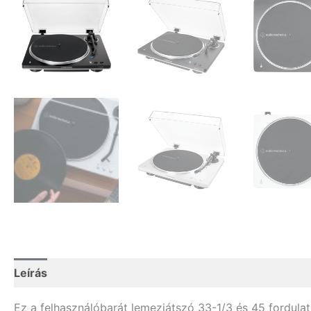
Leírás
További információk
Ez a felhasználóbarát lemezjátszó 33-1/3 és 45 fordulat