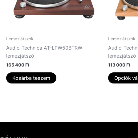
Lemezjátszók
Lemezjátszók
Audio-Technica AT-LPW50BTRW
Audio-Tech
lemezjátszó
lemezjátszó
165 400
Ft
113 000
Ft
Kosárba teszem
Opciók vá