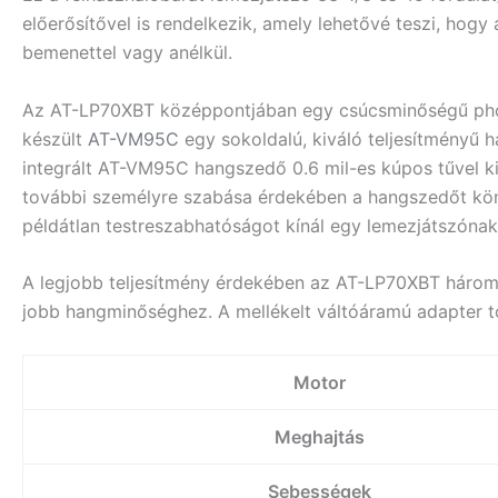
előerősítővel is rendelkezik, amely lehetővé teszi, ho
bemenettel vagy anélkül.
Az AT-LP70XBT középpontjában egy csúcsminőségű phono
készült
AT-VM95C
egy sokoldalú, kiváló teljesítményű
integrált AT-VM95C hangszedő 0.6 mil-es kúpos tűvel ki
további személyre szabása érdekében a hangszedőt könnye
példátlan testreszabhatóságot kínál egy lemezjátszóna
A legjobb teljesítmény érdekében az AT-LP70XBT háromrés
jobb hangminőséghez. A mellékelt váltóáramú adapter tov
Motor
Meghajtás
Sebességek