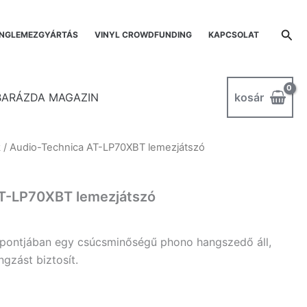
Sea
NGLEMEZGYÁRTÁS
VINYL CROWDFUNDING
KAPCSOLAT
kosár
BARÁZDA MAGAZIN
k
/ Audio-Technica AT-LP70XBT lemezjátszó
AT-LP70XBT lemezjátszó
ontjában egy csúcsminőségű phono hangszedő áll,
ngzást biztosít.