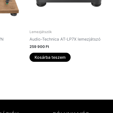
Lemezjátszók
WN
Audio-Technica AT-LP7X lemezjátszó
259 900
Ft
Kosárba teszem