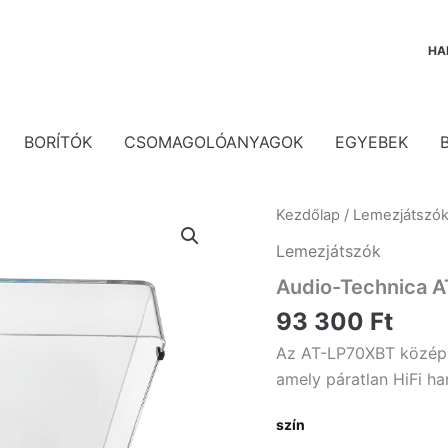
HA
BORÍTÓK
CSOMAGOLÓANYAGOK
EGYEBEK
Kezdőlap
/
Lemezjátszó
Lemezjátszók
Audio-Technica 
93 300
Ft
Az AT-LP70XBT középp
amely páratlan HiFi ha
szín