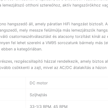
gy a lemezjátszó otthoni sztereóhoz, aktív hangszórókhoz
 hangszedő áll, amely páratlan HiFi hangzást biztosít. A
 hangszedő, mely messze felülmúlja más lemezjátszók hangs
váló csatornaszétválasztást és alacsony torzítást kínál a
n fel lehet szerelni a VM95 sorozatunk bármely más (ellipt
k ebben a kategóriában.
zes, rezgéscsillapító házzal rendelkezik, amely biztos ala
ább csökkenti a zajt, mivel az AC/DC átalakítás a házon kí
DC motor
Szíjhajtás
33-1/3 RPM, 45 RPM