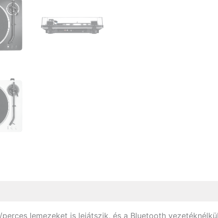
/perces lemezeket is lejátszik, és a Bluetooth vezetéknélkü