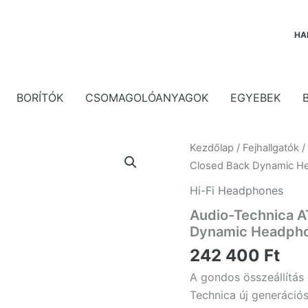
HA
BORÍTÓK
CSOMAGOLÓANYAGOK
EGYEBEK
Kezdőlap
/
Fejhallgatók
Closed Back Dynamic H
Hi-Fi Headphones
Audio-Technica A
Dynamic Headph
242 400
Ft
A gondos összeállítás
Technica új generációs