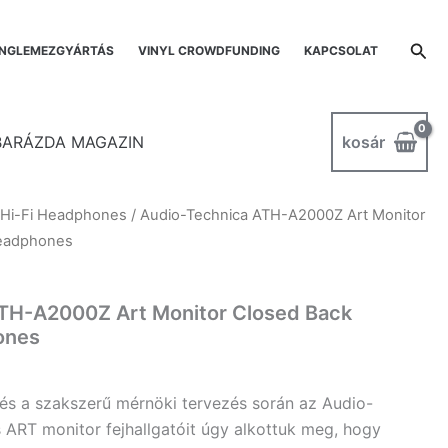
Sea
NGLEMEZGYÁRTÁS
VINYL CROWDFUNDING
KAPCSOLAT
kosár
BARÁZDA MAGAZIN
/
Hi-Fi Headphones
/ Audio-Technica ATH-A2000Z Art Monitor
eadphones
TH-A2000Z Art Monitor Closed Back
ones
 és a szakszerű mérnöki tervezés során az Audio-
 ART monitor fejhallgatóit úgy alkottuk meg, hogy