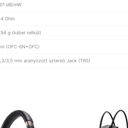
101 dB/mW
44 Ohm
94 g (kábel nélkül)
3m (OFC-6N+OFC)
6,3/3,5 mm aranyozott sztereó Jack (TRS)