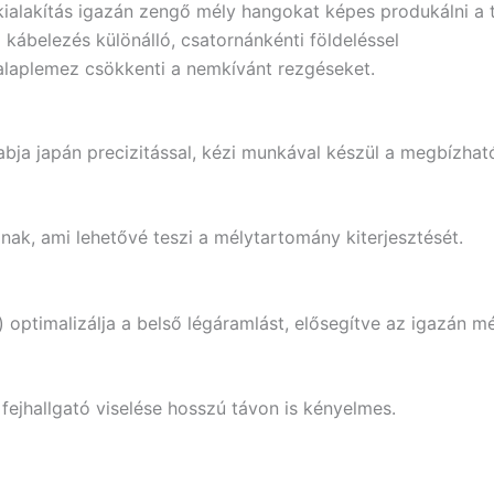
ialakítás igazán zengő mély hangokat képes produkálni a 
 kábelezés különálló, csatornánkénti földeléssel
laplemez csökkenti a nemkívánt rezgéseket.
bja japán precizitással, kézi munkával készül a megbízhat
ak, ami lehetővé teszi a mélytartomány kiterjesztését.
optimalizálja a belső légáramlást, elősegítve az igazán mé
fejhallgató viselése hosszú távon is kényelmes.