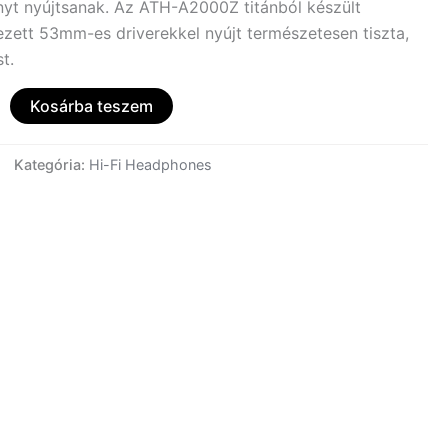
ényt nyújtsanak. Az ATH-A2000Z titánból készült
vezett 53mm-es driverekkel nyújt természetesen tiszta,
t.
Kosárba teszem
Kategória:
Hi-Fi Headphones