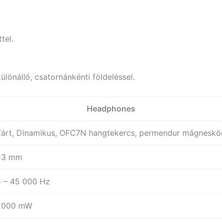
tel.
ülönálló, csatornánkénti földeléssel.
Headphones
Zárt, Dinamikus, OFC7N hangtekercs, permendur mágneskö
53 mm
5 – 45 000 Hz
2000 mW