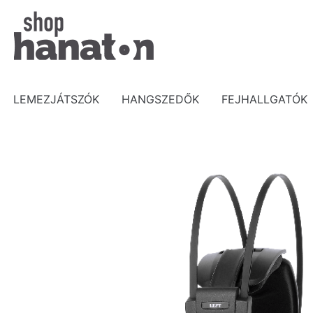
Skip
to
content
LEMEZJÁTSZÓK
HANGSZEDŐK
FEJHALLGATÓK