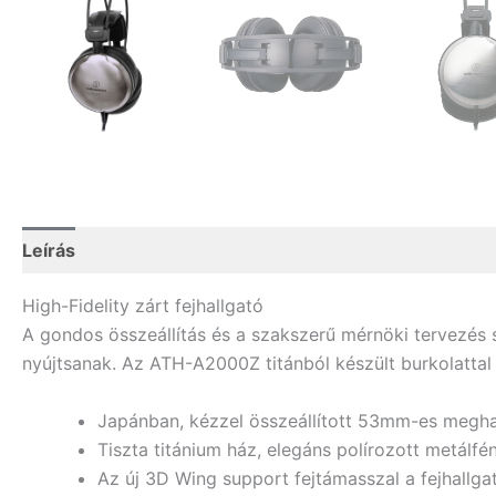
Leírás
High-Fidelity zárt fejhallgató
A gondos összeállítás és a szakszerű mérnöki tervezés 
nyújtsanak. Az ATH-A2000Z titánból készült burkolattal
Japánban, kézzel összeállított 53mm-es meghaj
Tiszta titánium ház, elegáns polírozott metálfén
Az új 3D Wing support fejtámasszal a fejhallg