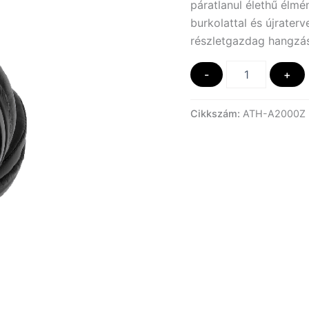
páratlanul élethű élm
burkolattal és újrater
részletgazdag hangzás
Audio-
-
+
Technica
ATH-
A2000Z
Cikkszám:
ATH-A2000Z
Art
Monitor
Closed
Back
Dynamic
Headphones
mennyiség