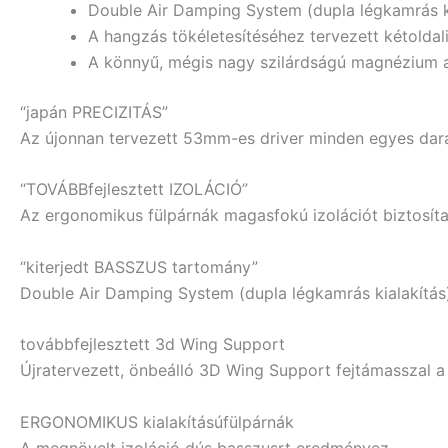
Double Air Damping System (dupla légkamrás k
A hangzás tökéletesítéséhez tervezett kétoldali
A könnyű, mégis nagy szilárdságú magnézium a
“japán PRECIZITÁS”
Az újonnan tervezett 53mm-es driver minden egyes dara
“TOVÁBBfejlesztett IZOLÁCIÓ”
Az ergonomikus fülpárnák magasfokú izolációt biztosítan
“kiterjedt BASSZUS tartomány”
Double Air Damping System (dupla légkamrás kialakítás) 
továbbfejlesztett 3d Wing Support
Újratervezett, önbeálló 3D Wing Support fejtámasszal a 
ERGONOMIKUS kialakításúfülpárnák
A megnövelt izoláció dús basszusrt eredményez.