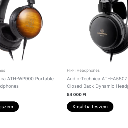
nes
Hi-Fi Headphones
ica ATH-WP900 Portable
Audio-Technica ATH-A550Z 
dphones
Closed Back Dynamic Head
54 000
Ft
teszem
Kosárba teszem