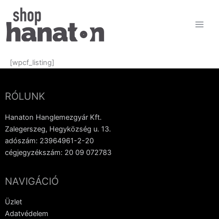
Skip
to
content
CF Listing Page
[wpcf_listing]
RÓLUNK
Hanaton Hanglemezgyár Kft.
Zalegerszeg, Hegyközség u. 13.
adószám: 23964961-2-20
cégjegyzékszám: 20 09 072783
NAVIGÁCIÓ
Üzlet
Adatvédelem