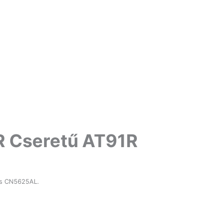
R Cseretű AT91R
és CN5625AL.