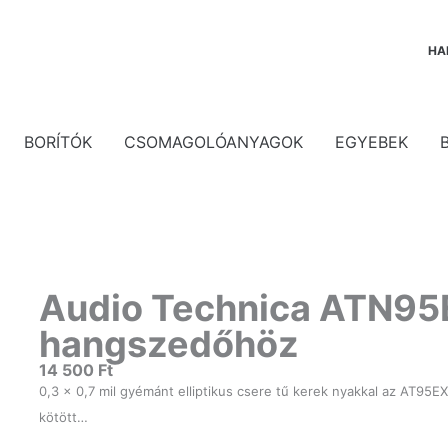
HA
BORÍTÓK
CSOMAGOLÓANYAGOK
EGYEBEK
Audio Technica ATN95
hangszedőhöz
14 500
Ft
0,3 × 0,7 mil gyémánt elliptikus csere tű kerek nyakkal az AT95E
kötött…