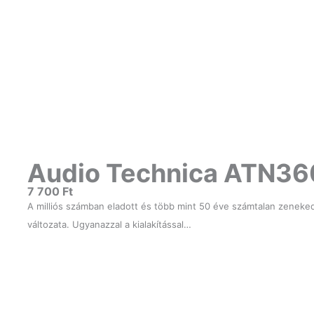
Audio Technica ATN36
7 700
Ft
A milliós számban eladott és több mint 50 éve számtalan zeneke
változata. Ugyanazzal a kialakítással…