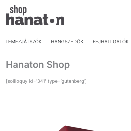
Skip
to
content
LEMEZJÁTSZÓK
HANGSZEDŐK
FEJHALLGATÓK
Hanaton Shop
[soliloquy id=’341′ type=’gutenberg’]