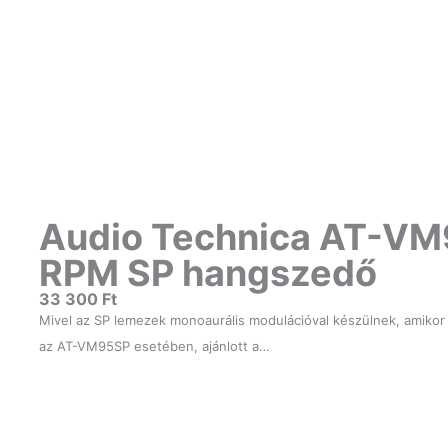
Audio Technica AT-VM
RPM SP hangszedő
33 300
Ft
Mivel az SP lemezek monoaurális modulációval készülnek, amikor
az AT-VM95SP esetében, ajánlott a…