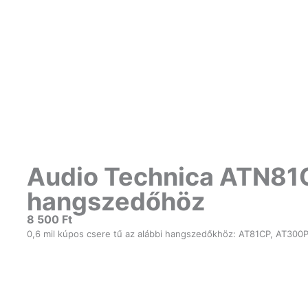
Audio Technica ATN81
hangszedőhöz
8 500
Ft
0,6 mil kúpos csere tű az alábbi hangszedőkhöz: AT81CP, AT30