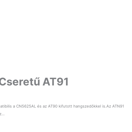
Cseretű AT91
bilis a CN5625AL és az AT90 kifutott hangszedőkkel is.Az ATN91
Az…