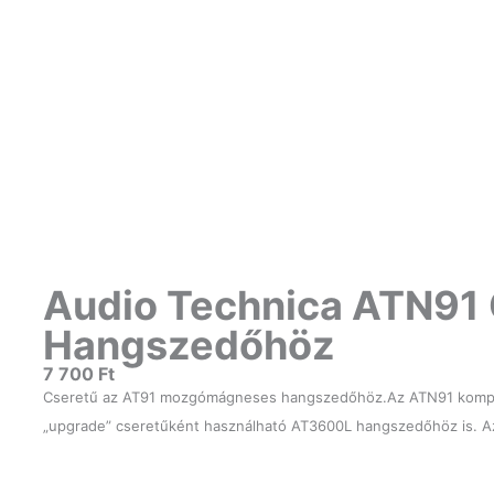
Audio Technica ATN91 
Hangszedőhöz
7 700
Ft
Cseretű az AT91 mozgómágneses hangszedőhöz.Az ATN91 kompati
„upgrade” cseretűként használható AT3600L hangszedőhöz is. 