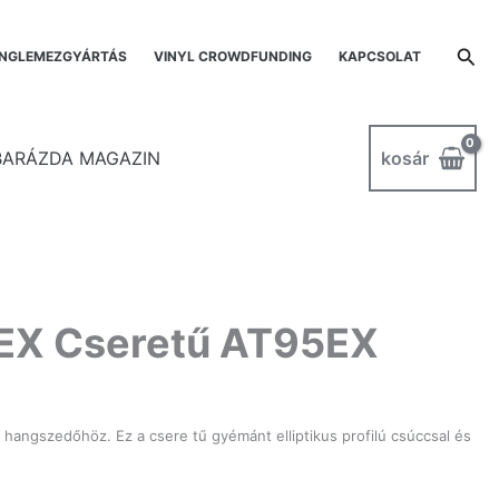
Sea
NGLEMEZGYÁRTÁS
VINYL CROWDFUNDING
KAPCSOLAT
kosár
BARÁZDA MAGAZIN
EX Cseretű AT95EX
X hangszedőhöz. Ez a csere tű gyémánt elliptikus profilú csúccsal és