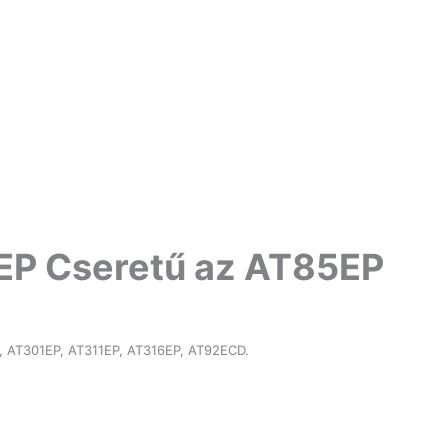
EP Cseretű az AT85EP
EP, AT301EP, AT311EP, AT316EP, AT92ECD.