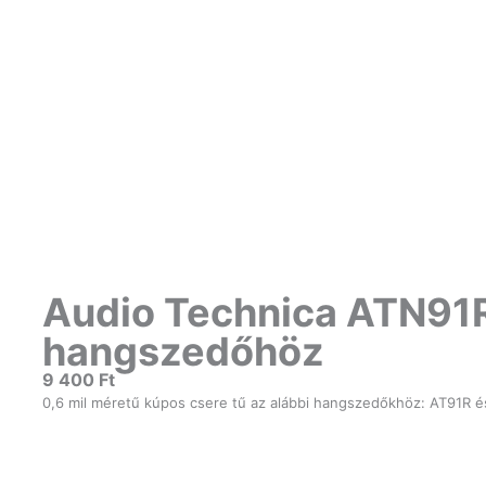
Audio Technica ATN91
hangszedőhöz
9 400
Ft
0,6 mil méretű kúpos csere tű az alábbi hangszedőkhöz: AT91R 